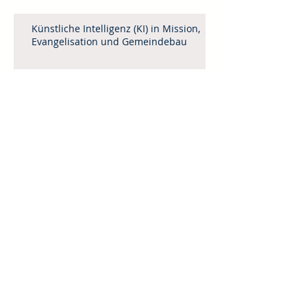
Künstliche Intelligenz (KI) in Mission,
Evangelisation und Gemeindebau
Leitartikel April / Mai 2025
Menschenhandel
Weinheimer Mittagstisch 2025