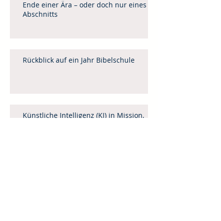
Ende einer Ära – oder doch nur eines
Abschnitts
Rückblick auf ein Jahr Bibelschule
Künstliche Intelligenz (KI) in Mission,
Evangelisation und Gemeindebau
Leitartikel April / Mai 2025