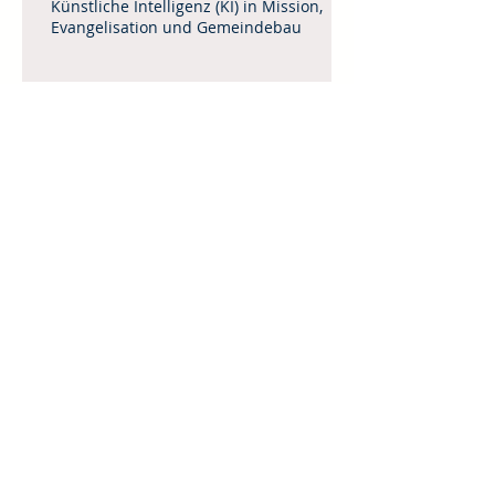
Künstliche Intelligenz (KI) in Mission,
Evangelisation und Gemeindebau
Leitartikel April / Mai 2025
Menschenhandel
Weinheimer Mittagstisch 2025