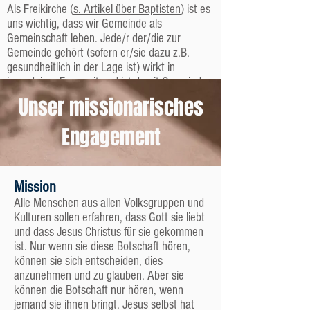
Als Freikirche (
s. Artikel über Baptisten
) ist es
uns wichtig, dass wir Gemeinde als
Gemeinschaft leben. Jede/r der/die zur
Gemeinde gehört (sofern er/sie dazu z.B.
gesundheitlich in der Lage ist) wirkt in
irgendeiner Form mit und ist damit Gemeinde-
Mitarbeiter – je nach Möglichkeiten,
Unser missionarisches
Fähigkeiten und Interessen.
Engagement
Wer darf was?
Wir sind der Überzeugung, dass es keine
Aufgaben gibt, die nur bestimmten Menschen
Mission
(z.B. ordinierten Geistlichen) vorbehalten sind.
Nicht nur der Pastor predigt, tauft, teilt das
Alle Menschen aus allen Volksgruppen und
Abendmahl aus etc., sondern dies machen
Kulturen sollen erfahren, dass Gott sie liebt
auch andere Mitarbeiter der Gemeinde.
und dass Jesus Christus für sie gekommen
ist. Nur wenn sie diese Botschaft hören,
Mitglieder, Freunde, Besucher, Kinder
können sie sich entscheiden, dies
anzunehmen und zu glauben. Aber sie
– was bedeutet das?
können die Botschaft nur hören, wenn
Nicht jeder, der regelmäßig in unsere
jemand sie ihnen bringt. Jesus selbst hat