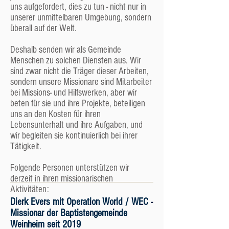
Gemeinde kommt, will gleich offizielles Mitglied
uns aufgefordert, dies zu tun - nicht nur in
werden. Gerade Menschen, die bisher zu einer
unserer unmittelbaren Umgebung, sondern
anderen Kirche gehörten, fällt der Wechsel
überall auf der Welt.
manchmal ganz schön schwer. Wir drängen da
auch nicht. Wer nun nicht mehr nur ab und zu
Deshalb senden wir als Gemeinde
als Besucher kommt, sondern regelmäßig an
Menschen zu solchen Diensten aus. Wir
den Gottesdiensten und dem Gemeindeleben
sind zwar nicht die Träger dieser Arbeiten,
teilnimmt, mitarbeitet, mit finanziert etc., den
sondern unsere Missionare sind Mitarbeiter
bezeichnen wir als „Freund der Gemeinde“.
bei Missions- und Hilfswerken, aber wir
Sie werden zunächst gar keinen Unterschied
beten für sie und ihre Projekte, beteiligen
zwischen Mitgliedern und Freunden feststellen
uns an den Kosten für ihren
und auch langjährige Gemeindeleute wissen
Lebensunterhalt und ihre Aufgaben, und
oft nicht auswendig, wer Mitglied und wer
wir begleiten sie kontinuierlich bei ihrer
Freund ist, denn beide werden gleich
Tätigkeit.
behandelt - bis auf die Unterschiede, die das
deutsche Vereins- und Körperschaftsrecht
Folgende Personen unterstützen wir
vorschreiben: Nur Mitglieder nehmen an den
derzeit in ihren missionarischen
Wahlen teil oder übernehmen führende
Aktivitäten:
Leitungsaufgaben. Kinder haben einen
Dierk Evers mit Operation World / WEC -
besonderen Status, weil wir nichts von Kinder-
Missionar der Baptistengemeinde
oder gar Säuglingsmitgliedschaften halten und
Weinheim seit 2019
nur Jugendliche und Erwachsene als