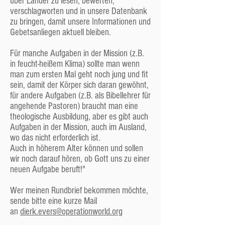
über Länder zu lesen, bewerten,
Situation in unserer Gemeinde beschreiben
verschlagworten und in unsere Datenbank
wollen und wir bisher männliche Pastoren
zu bringen, damit unsere Informationen und
hatten. Natürlich gibt es auch Pastorinnen.
Gebetsanliegen aktuell bleiben.
Die Jugendreferentin
Für manche Aufgaben in der Mission (z.B.
Als weiteren hauptamtlichen Mitarbeiter hat
in feucht-heißem Klima) sollte man wenn
unsere Gemeinde eine
Jugendreferentin
, die
man zum ersten Mal geht noch jung und fit
für die Angebote für Jugendliche zuständig ist
sein, damit der Körper sich daran gewöhnt,
und sich um die Jugendlichen in der Gemeinde
für andere Aufgaben (z.B. als Bibellehrer für
kümmert und für sie Ansprechpartner ist.
angehende Pastoren) braucht man eine
Auch sie ist Mitglied der Gemeindeleitung.
theologische Ausbildung, aber es gibt auch
Aufgaben in der Mission, auch im Ausland,
Die Diakone
wo das nicht erforderlich ist.
Auch in höherem Alter können und sollen
Wie oben erwähnt heißen die Arbeitsbereiche
wir noch darauf hören, ob Gott uns zu einer
in unserer Gemeinde „Diakonate“ und die
neuen Aufgabe beruft!"
gewählten Leiter dieser Arbeitsbereiche
heißen „Diakone“. Sie leiten und koordinieren
Wer meinen Rundbrief bekommen möchte,
die Aufgaben und die anderen Mitarbeiter ihrer
sende bitte eine kurze Mail
Diakonate.
an
dierk.evers@operationworld.org