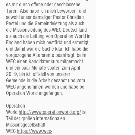
Die Gemeindeleitung
es mir durch offene oder geschlossene
Türen! Also habe ich mich beworben, und
Die Gemeindeleitung kümmert sich um die
sowohl unser damaliger Pastor Christian
vielen Themen, die in der Gemeinde ständig
Pestel und die Gemeindeleitung als auch
anstehen. Wichtige Entscheidungen müssen
die Missionsleitung des WEC Deutschland
allerdings immer von der
als auch die Leitung von Operation World in
Mitgliederversammlung (s. oben) bestätigt
England haben mich bestärkt und ermutigt,
werden.
und damit war die Sache klar: Ich habe die
Die Gemeindeleitung besteht aus den beiden
vorgezogene Altersrente beantragt, beim
hauptamtlichen Mitarbeitern der Gemeinde,
WEC einen Kandidatenkurs mitgemacht
dem Pastor und dem Jungendreferent, sowie
und ein paar Monate später, zum April
drei von der Mitgliederversammlung
2019, bin ich offiziell von unserer
gewählten ehrenamtlichen
Gemeinde in die Arbeit gesandt und vom
Gemeindemitgliedern, Männern oder Frauen,
WEC angenommen worden und habe bei
die „Älteste“ genannt werden.
Operation World angefangen.
Formaler und offizieller Leiter der Gemeinde ist
bei uns nie der Pastor, sondern immer einer
Operation
der „Ältesten“ bzw., bei uns zur Zeit die drei
World
http://www.operationworld.org/
ist
ehrenamtlichen „Ältesten“ gemeinsam.
Teil der großen internationalen
Missionsgesellschaft
Der Pastor
WEC
https://www.wec-
Auch wenn wie oben beschrieben die