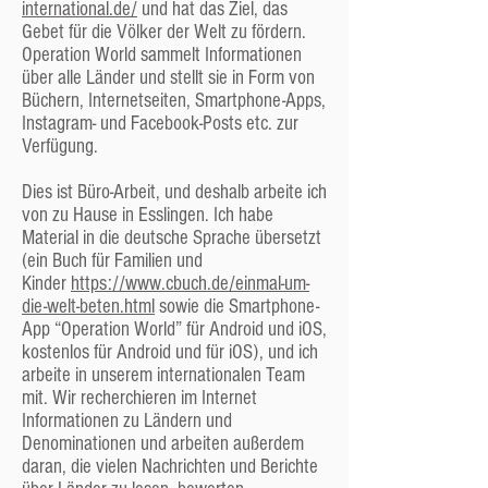
international.de/
und hat das Ziel, das
ehrenamtlichen Ältesten offizielle Leiter der
Gebet für die Völker der Welt zu fördern.
Gemeinde sind, hat dennoch natürlich der
Operation World sammelt Informationen
Pastor eine sehr wichtige Position. Zum einen
über alle Länder und stellt sie in Form von
ist er hauptberuflich für die Gemeinde da, und
Büchern, Internetseiten, Smartphone-Apps,
nicht nur in der Freizeit wie die ehrenamtlichen
Instagram- und Facebook-Posts etc. zur
Mitarbeiter, zum anderen hat er Theologie
Verfügung.
studiert und damit einen spürbaren
Wissensvorsprung und zum dritten hatten wir
Dies ist Büro-Arbeit, und deshalb arbeite ich
uns in der recht kurzen Geschichte unserer
von zu Hause in Esslingen. Ich habe
Gemeinde immer Persönlichkeiten als
Material in die deutsche Sprache übersetzt
Pastoren, die Initiative haben, führen können,
(ein Buch für Familien und
und die auch respektiert werden. Bei den
Kinder
https://www.cbuch.de/einmal-um-
meisten Gottesdiensten predigt der Pastor.
die-welt-beten.html
sowie die Smartphone-
Vor allem aber kümmert er sich ganz
App “Operation World” für Android und iOS,
allgemein um die Belange der Gemeinde und
kostenlos für Android und für iOS), und ich
ihrer Mitglieder und Freunde.
arbeite in unserem internationalen Team
Seit September 2025 ist Peter von Knorre
mit. Wir recherchieren im Internet
unser Pastor.
Informationen zu Ländern und
Übrigens, falls Ihnen so etwas auffällt: Wir
Denominationen und arbeiten außerdem
haben in diesem Absatz die männliche Form
daran, die vielen Nachrichten und Berichte
(der Pastor) nur verwendet, weil wir hier die