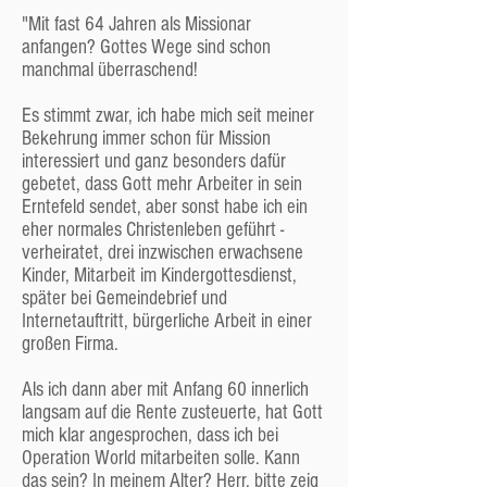
Mitglieder aufnehmen. Aber
"Mit fast 64 Jahren als Missionar
selbstverständlich gehören unsere Kinder voll
anfangen? Gottes Wege sind schon
zur Gemeinde und werden ernst und wichtig
manchmal überraschend!
genommen.
Wir haben übrigens, um eine Größenordnung
Es stimmt zwar, ich habe mich seit meiner
zu nennen, zurzeit ca. 150 Mitglieder, 100
Bekehrung immer schon für Mission
Freunde und 90 Kinder in unseren Listen.
interessiert und ganz besonders dafür
gebetet, dass Gott mehr Arbeiter in sein
Leitung und Entscheidungen
Erntefeld sendet, aber sonst habe ich ein
Die höchste Instanz
eher normales Christenleben geführt -
Das wichtigste Gremium und die letztlich
verheiratet, drei inzwischen erwachsene
entscheidende Instanz ist die
Kinder, Mitarbeit im Kindergottesdienst,
„Gemeindestunde“, das ist die Versammlung
später bei Gemeindebrief und
der Mitglieder und Freunde, die ca. 5-mal im
Internetauftritt, bürgerliche Arbeit in einer
Jahr tagt und alle wichtigen Dinge berät und
großen Firma.
entscheidet. Abstimmen dürfen allerdings nur
die offiziellen Mitglieder – das ist in
Als ich dann aber mit Anfang 60 innerlich
Deutschland per Gesetz so vorgeschrieben.
langsam auf die Rente zusteuerte, hat Gott
Dieses Gremium wählt auch die Mitglieder der
mich klar angesprochen, dass ich bei
Gemeindeleitung:
Operation World mitarbeiten solle. Kann
das sein? In meinem Alter? Herr, bitte zeig