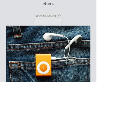
eben.
weiterlesen >>
PREDIGT HÖREN
Hier können Sie sich die
letzten Predigten aus unserem
Gottesdiensten anhören.