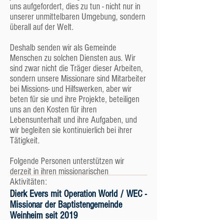
Gemeinde kommt, will gleich offizielles Mitglied
uns aufgefordert, dies zu tun - nicht nur in
werden. Gerade Menschen, die bisher zu einer
unserer unmittelbaren Umgebung, sondern
anderen Kirche gehörten, fällt der Wechsel
überall auf der Welt.
manchmal ganz schön schwer. Wir drängen da
auch nicht. Wer nun nicht mehr nur ab und zu
Deshalb senden wir als Gemeinde
als Besucher kommt, sondern regelmäßig an
Menschen zu solchen Diensten aus. Wir
den Gottesdiensten und dem Gemeindeleben
sind zwar nicht die Träger dieser Arbeiten,
teilnimmt, mitarbeitet, mit finanziert etc., den
sondern unsere Missionare sind Mitarbeiter
bezeichnen wir als „Freund der Gemeinde“.
bei Missions- und Hilfswerken, aber wir
Sie werden zunächst gar keinen Unterschied
beten für sie und ihre Projekte, beteiligen
zwischen Mitgliedern und Freunden feststellen
uns an den Kosten für ihren
und auch langjährige Gemeindeleute wissen
Lebensunterhalt und ihre Aufgaben, und
oft nicht auswendig, wer Mitglied und wer
wir begleiten sie kontinuierlich bei ihrer
Freund ist, denn beide werden gleich
Tätigkeit.
behandelt - bis auf die Unterschiede, die das
deutsche Vereins- und Körperschaftsrecht
Folgende Personen unterstützen wir
vorschreiben: Nur Mitglieder nehmen an den
derzeit in ihren missionarischen
Wahlen teil oder übernehmen führende
Aktivitäten:
Leitungsaufgaben. Kinder haben einen
Dierk Evers mit Operation World / WEC -
besonderen Status, weil wir nichts von Kinder-
Missionar der Baptistengemeinde
oder gar Säuglingsmitgliedschaften halten und
Weinheim seit 2019
nur Jugendliche und Erwachsene als