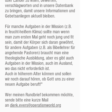
über Länder zu lesen, bewerten,
Situation in unserer Gemeinde beschreiben
verschlagworten und in unsere Datenbank
wollen und wir bisher männliche Pastoren
zu bringen, damit unsere Informationen und
hatten. Natürlich gibt es auch Pastorinnen.
Gebetsanliegen aktuell bleiben.
Die Jugendreferentin
Für manche Aufgaben in der Mission (z.B.
Als weiteren hauptamtlichen Mitarbeiter hat
in feucht-heißem Klima) sollte man wenn
unsere Gemeinde eine
Jugendreferentin
, die
man zum ersten Mal geht noch jung und fit
für die Angebote für Jugendliche zuständig ist
sein, damit der Körper sich daran gewöhnt,
und sich um die Jugendlichen in der Gemeinde
für andere Aufgaben (z.B. als Bibellehrer für
kümmert und für sie Ansprechpartner ist.
angehende Pastoren) braucht man eine
Auch sie ist Mitglied der Gemeindeleitung.
theologische Ausbildung, aber es gibt auch
Aufgaben in der Mission, auch im Ausland,
Die Diakone
wo das nicht erforderlich ist.
Auch in höherem Alter können und sollen
Wie oben erwähnt heißen die Arbeitsbereiche
wir noch darauf hören, ob Gott uns zu einer
in unserer Gemeinde „Diakonate“ und die
neuen Aufgabe beruft!"
gewählten Leiter dieser Arbeitsbereiche
heißen „Diakone“. Sie leiten und koordinieren
Wer meinen Rundbrief bekommen möchte,
die Aufgaben und die anderen Mitarbeiter ihrer
sende bitte eine kurze Mail
Diakonate.
an
dierk.evers@operationworld.org