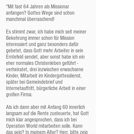
Mitglieder aufnehmen. Aber
"Mit fast 64 Jahren als Missionar
selbstverständlich gehören unsere Kinder voll
anfangen? Gottes Wege sind schon
zur Gemeinde und werden ernst und wichtig
manchmal überraschend!
genommen.
Wir haben übrigens, um eine Größenordnung
Es stimmt zwar, ich habe mich seit meiner
zu nennen, zurzeit ca. 150 Mitglieder, 100
Bekehrung immer schon für Mission
Freunde und 90 Kinder in unseren Listen.
interessiert und ganz besonders dafür
gebetet, dass Gott mehr Arbeiter in sein
Leitung und Entscheidungen
Erntefeld sendet, aber sonst habe ich ein
Die höchste Instanz
eher normales Christenleben geführt -
Das wichtigste Gremium und die letztlich
verheiratet, drei inzwischen erwachsene
entscheidende Instanz ist die
Kinder, Mitarbeit im Kindergottesdienst,
„Gemeindestunde“, das ist die Versammlung
später bei Gemeindebrief und
der Mitglieder und Freunde, die ca. 5-mal im
Internetauftritt, bürgerliche Arbeit in einer
Jahr tagt und alle wichtigen Dinge berät und
großen Firma.
entscheidet. Abstimmen dürfen allerdings nur
die offiziellen Mitglieder – das ist in
Als ich dann aber mit Anfang 60 innerlich
Deutschland per Gesetz so vorgeschrieben.
langsam auf die Rente zusteuerte, hat Gott
Dieses Gremium wählt auch die Mitglieder der
mich klar angesprochen, dass ich bei
Gemeindeleitung:
Operation World mitarbeiten solle. Kann
das sein? In meinem Alter? Herr, bitte zeig