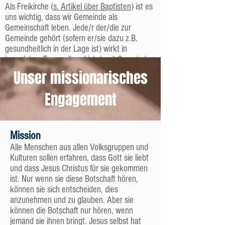
Als Freikirche (
s. Artikel über Baptisten
) ist es
uns wichtig, dass wir Gemeinde als
Gemeinschaft leben. Jede/r der/die zur
Gemeinde gehört (sofern er/sie dazu z.B.
gesundheitlich in der Lage ist) wirkt in
irgendeiner Form mit und ist damit Gemeinde-
Mitarbeiter – je nach Möglichkeiten,
Unser missionarisches
Fähigkeiten und Interessen.
Engagement
Wer darf was?
Wir sind der Überzeugung, dass es keine
Aufgaben gibt, die nur bestimmten Menschen
Mission
(z.B. ordinierten Geistlichen) vorbehalten sind.
Nicht nur der Pastor predigt, tauft, teilt das
Alle Menschen aus allen Volksgruppen und
Abendmahl aus etc., sondern dies machen
Kulturen sollen erfahren, dass Gott sie liebt
auch andere Mitarbeiter der Gemeinde.
und dass Jesus Christus für sie gekommen
ist. Nur wenn sie diese Botschaft hören,
Mitglieder, Freunde, Besucher, Kinder
können sie sich entscheiden, dies
anzunehmen und zu glauben. Aber sie
– was bedeutet das?
können die Botschaft nur hören, wenn
Nicht jeder, der regelmäßig in unsere
jemand sie ihnen bringt. Jesus selbst hat