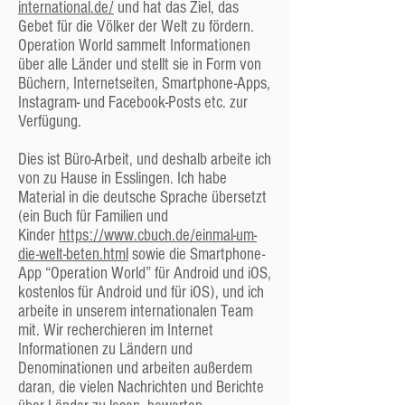
international.de/
und hat das Ziel, das
ehrenamtlichen Ältesten offizielle Leiter der
Gebet für die Völker der Welt zu fördern.
Gemeinde sind, hat dennoch natürlich der
Operation World sammelt Informationen
Pastor eine sehr wichtige Position. Zum einen
über alle Länder und stellt sie in Form von
ist er hauptberuflich für die Gemeinde da, und
Büchern, Internetseiten, Smartphone-Apps,
nicht nur in der Freizeit wie die ehrenamtlichen
Instagram- und Facebook-Posts etc. zur
Mitarbeiter, zum anderen hat er Theologie
Verfügung.
studiert und damit einen spürbaren
Wissensvorsprung und zum dritten hatten wir
Dies ist Büro-Arbeit, und deshalb arbeite ich
uns in der recht kurzen Geschichte unserer
von zu Hause in Esslingen. Ich habe
Gemeinde immer Persönlichkeiten als
Material in die deutsche Sprache übersetzt
Pastoren, die Initiative haben, führen können,
(ein Buch für Familien und
und die auch respektiert werden. Bei den
Kinder
https://www.cbuch.de/einmal-um-
meisten Gottesdiensten predigt der Pastor.
die-welt-beten.html
sowie die Smartphone-
Vor allem aber kümmert er sich ganz
App “Operation World” für Android und iOS,
allgemein um die Belange der Gemeinde und
kostenlos für Android und für iOS), und ich
ihrer Mitglieder und Freunde.
arbeite in unserem internationalen Team
Seit September 2025 ist Peter von Knorre
mit. Wir recherchieren im Internet
unser Pastor.
Informationen zu Ländern und
Übrigens, falls Ihnen so etwas auffällt: Wir
Denominationen und arbeiten außerdem
haben in diesem Absatz die männliche Form
daran, die vielen Nachrichten und Berichte
(der Pastor) nur verwendet, weil wir hier die