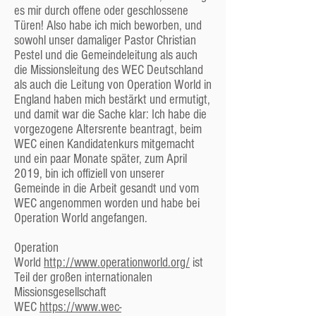
Die Gemeindeleitung
es mir durch offene oder geschlossene
Türen! Also habe ich mich beworben, und
Die Gemeindeleitung kümmert sich um die
sowohl unser damaliger Pastor Christian
vielen Themen, die in der Gemeinde ständig
Pestel und die Gemeindeleitung als auch
anstehen. Wichtige Entscheidungen müssen
die Missionsleitung des WEC Deutschland
allerdings immer von der
als auch die Leitung von Operation World in
Mitgliederversammlung (s. oben) bestätigt
England haben mich bestärkt und ermutigt,
werden.
und damit war die Sache klar: Ich habe die
Die Gemeindeleitung besteht aus den beiden
vorgezogene Altersrente beantragt, beim
hauptamtlichen Mitarbeitern der Gemeinde,
WEC einen Kandidatenkurs mitgemacht
dem Pastor und dem Jungendreferent, sowie
und ein paar Monate später, zum April
drei von der Mitgliederversammlung
2019, bin ich offiziell von unserer
gewählten ehrenamtlichen
Gemeinde in die Arbeit gesandt und vom
Gemeindemitgliedern, Männern oder Frauen,
WEC angenommen worden und habe bei
die „Älteste“ genannt werden.
Operation World angefangen.
Formaler und offizieller Leiter der Gemeinde ist
bei uns nie der Pastor, sondern immer einer
Operation
der „Ältesten“ bzw., bei uns zur Zeit die drei
World
http://www.operationworld.org/
ist
ehrenamtlichen „Ältesten“ gemeinsam.
Teil der großen internationalen
Missionsgesellschaft
Der Pastor
WEC
https://www.wec-
Auch wenn wie oben beschrieben die