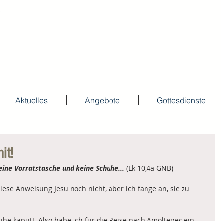
Aktuelles
Angebote
Gottesdienste
it!
ine Vorratstasche und keine Schuhe...
 (Lk 10,4a GNB)
iese Anweisung Jesu noch nicht, aber ich fange an, sie zu 
he kaputt. Also habe ich für die Reise nach Amoltepec ein 