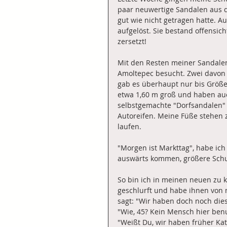
paar neuwertige Sandalen aus de
gut wie nicht getragen hatte. A
aufgelöst. Sie bestand offensich
zersetzt!
Mit den Resten meiner Sandalen
Amoltepec besucht. Zwei davon h
gab es überhaupt nur bis Größe 
etwa 1,60 m groß und haben auch
selbstgemachte "Dorfsandalen" i
Autoreifen. Meine Füße stehen 
laufen. 
"Morgen ist Markttag", habe ich 
auswärts kommen, größere Schu
So bin ich in meinen neuen zu 
geschlurft und habe ihnen von m
sagt: "Wir haben doch noch dies
"Wie, 45? Kein Mensch hier benu
"Weißt Du, wir haben früher Ka