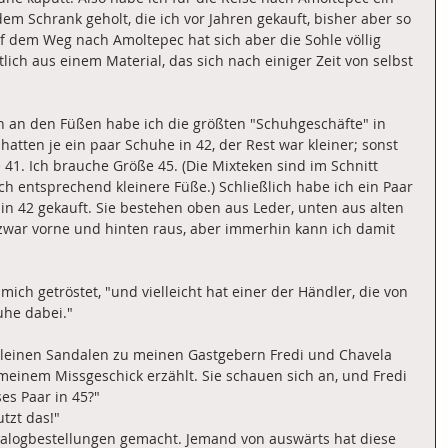
m Schrank geholt, die ich vor Jahren gekauft, bisher aber so 
uf dem Weg nach Amoltepec hat sich aber die Sohle völlig 
tlich aus einem Material, das sich nach einiger Zeit von selbst 
 an den Füßen habe ich die größten "Schuhgeschäfte" in 
atten je ein paar Schuhe in 42, der Rest war kleiner; sonst 
41. Ich brauche Größe 45. (Die Mixteken sind im Schnitt 
 entsprechend kleinere Füße.) Schließlich habe ich ein Paar 
n 42 gekauft. Sie bestehen oben aus Leder, unten aus alten 
zwar vorne und hinten raus, aber immerhin kann ich damit 
mich getröstet, "und vielleicht hat einer der Händler, die von 
he dabei."
kleinen Sandalen zu meinen Gastgebern Fredi und Chavela 
einem Missgeschick erzählt. Sie schauen sich an, und Fredi 
es Paar in 45?"
tzt das!"
talogbestellungen gemacht. Jemand von auswärts hat diese 