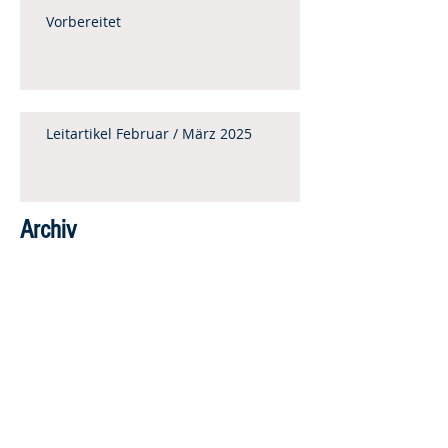
Vorbereitet
Leitartikel Februar / März 2025
Archiv
Juni 2025
(4)
4 Beiträge
April 2025
(5)
5 Beiträge
Februar 2025
(8)
8 Beiträge
Dezember 2024
(7)
7 Beiträge
Oktober 2024
(6)
6 Beiträge
August 2024
(8)
8 Beiträge
Juni 2024
(7)
7 Beiträge
April 2024
(7)
7 Beiträge