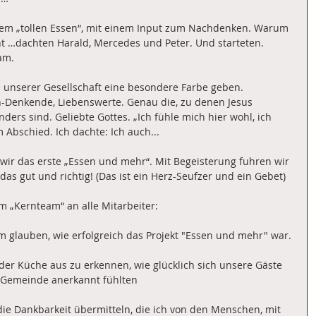
nem „tollen Essen“, mit einem Input zum Nachdenken. Warum 
cht …dachten Harald, Mercedes und Peter. Und starteten. 
am.
unserer Gesellschaft eine besondere Farbe geben. 
ach-Denkende, Liebenswerte. Genau die, zu denen Jesus 
nders sind. Geliebte Gottes. „Ich fühle mich hier wohl, ich 
 Abschied. Ich dachte: Ich auch...
 wir das erste „Essen und mehr“. Mit Begeisterung fuhren wir 
as gut und richtig! (Das ist ein Herz-Seufzer und ein Gebet)
 „Kernteam“ an alle Mitarbeiter:
m glauben, wie erfolgreich das Projekt "Essen und mehr" war.
on der Küche aus zu erkennen, wie glücklich sich unsere Gäste 
r Gemeinde anerkannt fühlten
ie Dankbarkeit übermitteln, die ich von den Menschen, mit 