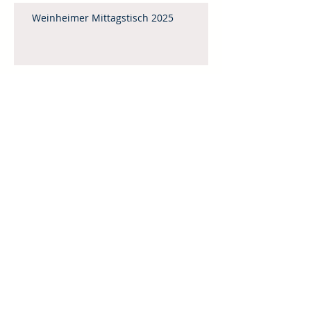
Weinheimer Mittagstisch 2025
Gedanken zum Monatsspruch für Mai
Vorbereitet
Leitartikel Februar / März 2025