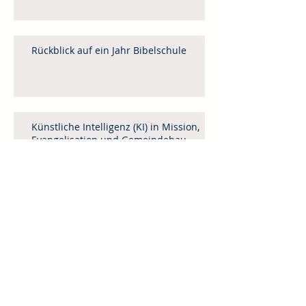
Rückblick auf ein Jahr Bibelschule
Künstliche Intelligenz (KI) in Mission,
Evangelisation und Gemeindebau
Leitartikel April / Mai 2025
Menschenhandel