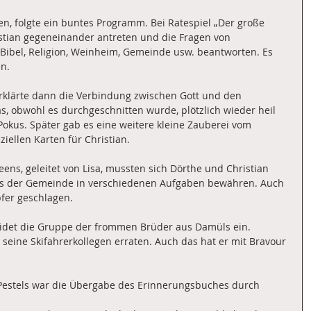
en, folgte ein buntes Programm. Bei Ratespiel „Der große 
stian gegeneinander antreten und die Fragen von 
Bibel, Religion, Weinheim, Gemeinde usw. beantworten. Es 
n.
erklärte dann die Verbindung zwischen Gott und den 
, obwohl es durchgeschnitten wurde, plötzlich wieder heil 
okus. Später gab es eine weitere kleine Zauberei vom 
iellen Karten für Christian.
eens, geleitet von Lisa, mussten sich Dörthe und Christian 
s der Gemeinde in verschiedenen Aufgaben bewähren. Auch 
pfer geschlagen.
idet die Gruppe der frommen Brüder aus Damüls ein. 
eine Skifahrerkollegen erraten. Auch das hat er mit Bravour 
Pestels war die Übergabe des Erinnerungsbuches durch 