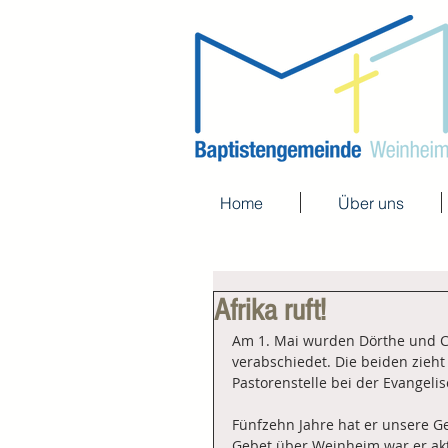
Home
Über uns
Afrika ruft!
Am 1. Mai wurden Dörthe und Chr
verabschiedet. Die beiden zieh
Pastorenstelle bei der Evangel
Fünfzehn Jahre hat er unsere G
Gebet über Weinheim war er ak