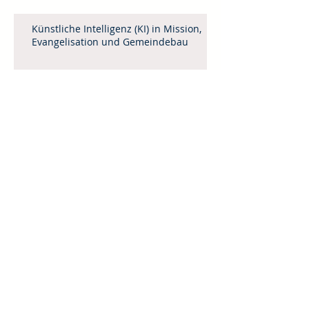
Künstliche Intelligenz (KI) in Mission,
Evangelisation und Gemeindebau
Leitartikel April / Mai 2025
Menschenhandel
Weinheimer Mittagstisch 2025