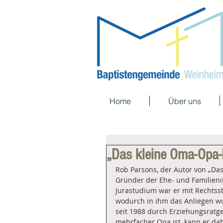
Home
Über uns
„Das kleine Oma-Opa-
Rob Parsons, der Autor von „Das
Gründer der Ehe- und Familienin
Jurastudium war er mit Rechtsst
wodurch in ihm das Anliegen wuch
seit 1988 durch Erziehungsratge
mehrfacher Opa ist, kann er da