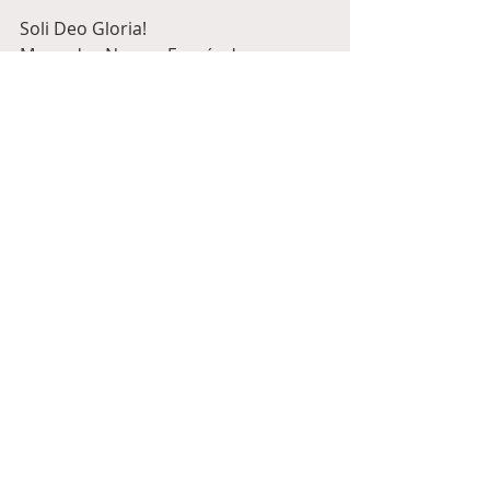
Soli Deo Gloria!
Mercedes Narros Fernández
Diakonat Seelsorge and Gebet.
Übersetzer: Harald Weimann
Kommentare
Kommentar verfassen...
Empfohlene Einträge