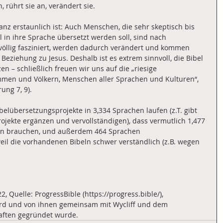
, rührt sie an, verändert sie.
ganz erstaunlich ist: Auch Menschen, die sehr skeptisch bis 
 in ihre Sprache übersetzt werden soll, sind nach 
 völlig fasziniert, werden dadurch verändert und kommen 
e Beziehung zu Jesus. Deshalb ist es extrem sinnvoll, die Bibel 
n – schließlich freuen wir uns auf die „riesige 
en und Völkern, Menschen aller Sprachen und Kulturen“, 
ung 7, 9). 
belübersetzungsprojekte in 3,334 Sprachen laufen (z.T. gibt 
rojekte ergänzen und vervollständigen), dass vermutlich 1,477 
en brauchen, und außerdem 464 Sprachen 
l die vorhandenen Bibeln schwer verständlich (z.B. wegen 
 Quelle: ProgressBible (https://progress.bible/), 
wird und von ihnen gemeinsam mit Wycliff und dem 
aften gegründet wurde.