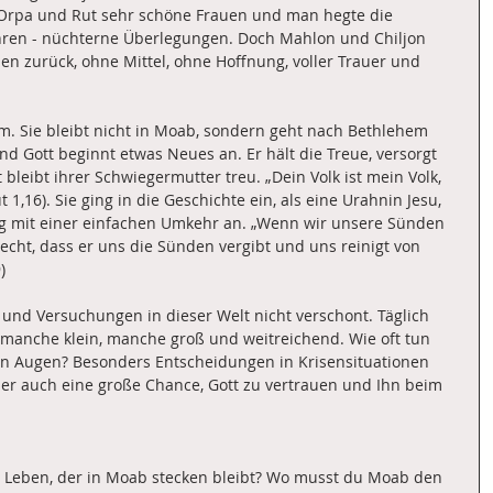
Orpa und Rut sehr schöne Frauen und man hegte die 
hren - nüchterne Überlegungen. Doch Mahlon und Chiljon 
en zurück, ohne Mittel, ohne Hoffnung, voller Trauer und 
m. Sie bleibt nicht in Moab, sondern geht nach Bethlehem 
d Gott beginnt etwas Neues an. Er hält die Treue, versorgt 
 bleibt ihrer Schwiegermutter treu. „Dein Volk ist mein Volk, 
t 1,16). Sie ging in die Geschichte ein, als eine Urahnin Jesu, 
ing mit einer einfachen Umkehr an. „Wenn wir unsere Sünden 
recht, dass er uns die Sünden vergibt und uns reinigt von 
)
und Versuchungen in dieser Welt nicht verschont. Täglich 
 manche klein, manche groß und weitreichend. Wie oft tun 
ren Augen? Besonders Entscheidungen in Krisensituationen 
ber auch eine große Chance, Gott zu vertrauen und Ihn beim 
m Leben, der in Moab stecken bleibt? Wo musst du Moab den 