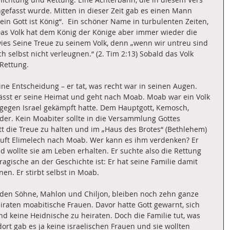
fasst wurde. Mitten in dieser Zeit gab es einen Mann 
in Gott ist König“.  Ein schöner Name in turbulenten Zeiten, 
Das Volk hat dem König der Könige aber immer wieder die 
ies Seine Treue zu seinem Volk, denn „wenn wir untreu sind 
ch selbst nicht verleugnen.“ (2. Tim 2:13) Sobald das Volk 
 Rettung.
eine Entscheidung – er tat, was recht war in seinen Augen.  
sst er seine Heimat und geht nach Moab. Moab war ein Volk 
t gegen Israel gekämpft hatte. Dem Hauptgott, Kemosch, 
nder. Kein Moabiter sollte in die Versammlung Gottes 
tt die Treue zu halten und im „Haus des Brotes“ (Bethlehem) 
läuft Elimelech nach Moab. Wer kann es ihm verdenken? Er 
d wollte sie am Leben erhalten. Er suchte also die Rettung 
ragische an der Geschichte ist: Er hat seine Familie damit 
en. Er stirbt selbst in Moab.
den Söhne, Mahlon und Chiljon, bleiben noch zehn ganze 
raten moabitische Frauen. Davor hatte Gott gewarnt, sich 
d keine Heidnische zu heiraten. Doch die Familie tut, was 
dort gab es ja keine israelischen Frauen und sie wollten 