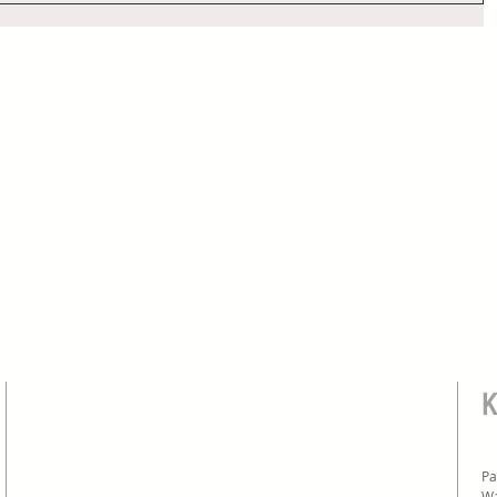
Pa
Wa