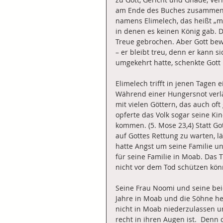
am Ende des Buches zusammenge
namens Elimelech, das heißt „me
in denen es keinen König gab. 
Treue gebrochen. Aber Gott bew
– er bleibt treu, denn er kann si
umgekehrt hatte, schenkte Gott
Elimelech trifft in jenen Tagen 
Während einer Hungersnot verlä
mit vielen Göttern, das auch of
opferte das Volk sogar seine Ki
kommen. (5. Mose 23,4) Statt Go
auf Gottes Rettung zu warten, 
hatte Angst um seine Familie un
für seine Familie in Moab. Das T
nicht vor dem Tod schützen könn
Seine Frau Noomi und seine bei
Jahre in Moab und die Söhne hei
nicht in Moab niederzulassen un
recht in ihren Augen ist.  Denn 