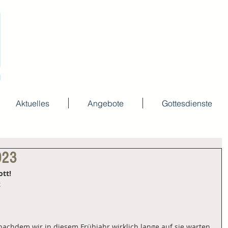
Aktuelles
Angebote
Gottesdienste
2023
ott!
z
 nachdem wir in diesem Frühjahr wirklich lange auf sie warten 