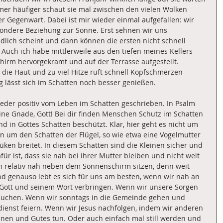
mer häufiger schaut sie mal zwischen den vielen Wolken 
er Gegenwart. Dabei ist mir wieder einmal aufgefallen: wir 
ndere Beziehung zur Sonne. Erst sehnen wir uns 
dlich scheint und dann können die ersten nicht schnell 
 Auch ich habe mittlerweile aus den tiefen meines Kellers 
hirm hervorgekramt und auf der Terrasse aufgestellt. 
 die Haut und zu viel Hitze ruft schnell Kopfschmerzen 
g lässt sich im Schatten noch besser genießen.
eder positiv vom Leben im Schatten geschrieben. In Psalm 
deine Gnade, Gott! Bei dir finden Menschen Schutz im Schatten 
d in Gottes Schatten beschützt. Klar, hier geht es nicht um 
n um den Schatten der Flügel, so wie etwa eine Vogelmutter 
üken breitet. In diesem Schatten sind die Kleinen sicher und 
r ist, dass sie nah bei ihrer Mutter bleiben und nicht weit 
relativ nah neben dem Sonnenschirm sitzen, denn weit 
nd genauso lebt es sich für uns am besten, wenn wir nah an 
t Gott und seinem Wort verbringen. Wenn wir unsere Sorgen 
 suchen. Wenn wir sonntags in die Gemeinde gehen und 
enst feiern. Wenn wir Jesus nachfolgen, indem wir anderen 
enen und Gutes tun. Oder auch einfach mal still werden und 