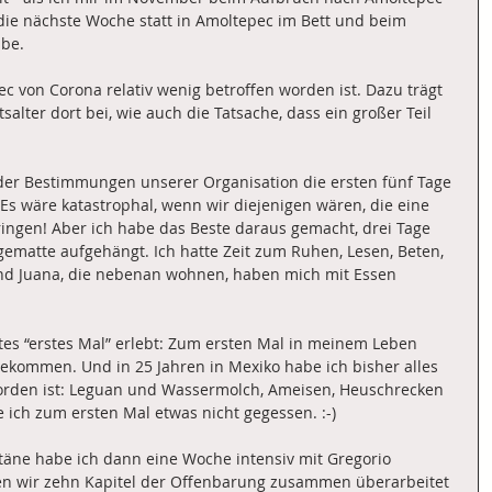
ie nächste Woche statt in Amoltepec im Bett und beim 
abe.
c von Corona relativ wenig betroffen worden ist. Dazu trägt 
salter dort bei, wie auch die Tatsache, dass ein großer Teil 
er Bestimmungen unserer Organisation die ersten fünf Tage 
Es wäre katastrophal, wenn wir diejenigen wären, die eine 
ingen! Aber ich habe das Beste daraus gemacht, drei Tage 
matte aufgehängt. Ich hatte Zeit zum Ruhen, Lesen, Beten, 
und Juana, die nebenan wohnen, haben mich mit Essen 
tes “erstes Mal” erlebt: Zum ersten Mal in meinem Leben 
ekommen. Und in 25 Jahren in Mexiko habe ich bisher alles 
orden ist: Leguan und Wassermolch, Ameisen, Heuschrecken 
ich zum ersten Mal etwas nicht gegessen. :-)
ne habe ich dann eine Woche intensiv mit Gregorio 
en wir zehn Kapitel der Offenbarung zusammen überarbeitet 