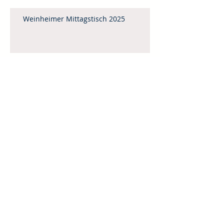
Weinheimer Mittagstisch 2025
Gedanken zum Monatsspruch für Mai
Vorbereitet
Leitartikel Februar / März 2025