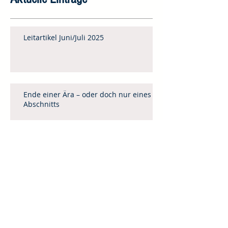
Leitartikel Juni/Juli 2025
Ende einer Ära – oder doch nur eines
Abschnitts
Rückblick auf ein Jahr Bibelschule
Künstliche Intelligenz (KI) in Mission,
Evangelisation und Gemeindebau