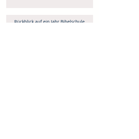
Rückblick auf ein Jahr Bibelschule
Künstliche Intelligenz (KI) in Mission,
Evangelisation und Gemeindebau
Leitartikel April / Mai 2025
Menschenhandel