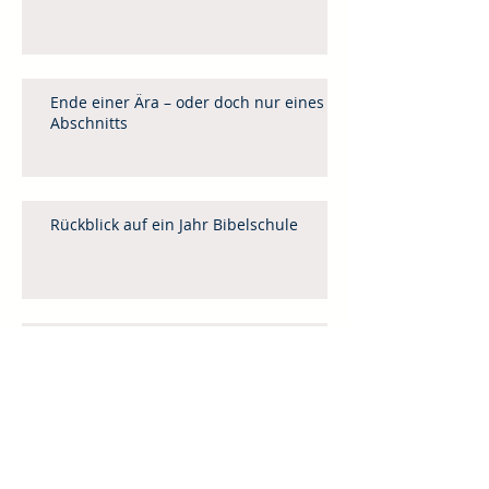
Ende einer Ära – oder doch nur eines
Abschnitts
Rückblick auf ein Jahr Bibelschule
Künstliche Intelligenz (KI) in Mission,
Evangelisation und Gemeindebau
Leitartikel April / Mai 2025